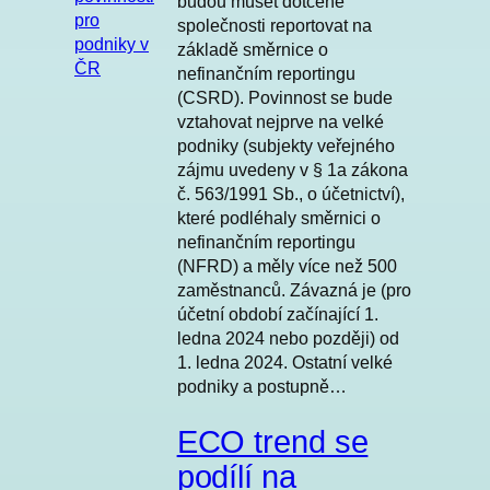
budou muset dotčené
společnosti reportovat na
základě směrnice o
nefinančním reportingu
(CSRD). Povinnost se bude
vztahovat nejprve na velké
podniky (subjekty veřejného
zájmu uvedeny v § 1a zákona
č. 563/1991 Sb., o účetnictví),
které podléhaly směrnici o
nefinančním reportingu
(NFRD) a měly více než 500
zaměstnanců. Závazná je (pro
účetní období začínající 1.
ledna 2024 nebo později) od
1. ledna 2024. Ostatní velké
podniky a postupně…
ECO trend se
podílí na