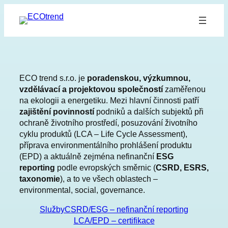
Přeskočit
na
obsah
ECO trend s.r.o. je
poradenskou, výzkumnou,
vzdělávací a projektovou společností
zaměřenou
na ekologii a energetiku. Mezi hlavní činnosti patří
zajištění povinností
podniků a dalších subjektů při
ochraně životního prostředí, posuzování životního
cyklu produktů (LCA – Life Cycle Assessment),
příprava environmentálního prohlášení produktu
(EPD) a aktuálně zejména nefinanční
ESG
reporting
podle evropských směrnic (
CSRD, ESRS,
taxonomie
), a to ve všech oblastech –
environmental, social, governance.
Služby
CSRD/ESG – nefinanční reporting
LCA/EPD – certifikace